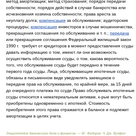
метод амортизации; метод страхования; порядок передачи
собственности; порядок действий в случае банкротства или
исчезновения хозяина собственности; права ареста за
неуплату долга;
компенсация
за обслуживание; аудиторские
процедуры;
компенсация
инвесторов в случае мошенничества,
прекращения соглашения по обслуживанию и т. п.;
передача
или прекращение соглашения.Федеральный жилищный закон
1990 г. требует от кредиторов в момент предоставления ссуды
давать информацию о том, имеют ли они возможность
осуществить обслуживание ссуды, о том, какова вероятность
того, что обслуживание ссуды будет передано в течение
первого года ссуды. Лица, обслуживающие ипотечные ссуды,
обязаны в письменном виде уведомлять заемщиков о
передаче прав на обслуживание, по крайней мере, за 15 дней
до очередного платежа по ссуде.Право обслуживать ипотечные
ссуды относится к нематериальным активам, к-рые могут быть
приобретены одновременно с ипотекой. Стоимость
приобретения этого права отражается в балансе и подлежит
амортизации в целях учета.
Энциклопедия банковского дела и финансов. — М.: Федоров
.
Ч. Дж. Вулфел
.