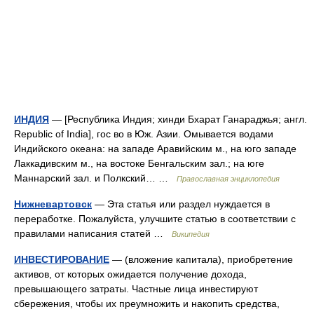
ИНДИЯ
— [Республика Индия; хинди Бхарат Ганараджья; англ.
Republic of India], гос во в Юж. Азии. Омывается водами
Индийского океана: на западе Аравийским м., на юго западе
Лаккадивским м., на востоке Бенгальским зал.; на юге
Маннарский зал. и Полкский… …
Православная энциклопедия
Нижневартовск
— Эта статья или раздел нуждается в
переработке. Пожалуйста, улучшите статью в соответствии с
правилами написания статей …
Википедия
ИНВЕСТИРОВАНИЕ
— (вложение капитала), приобретение
активов, от которых ожидается получение дохода,
превышающего затраты. Частные лица инвестируют
сбережения, чтобы их преумножить и накопить средства,