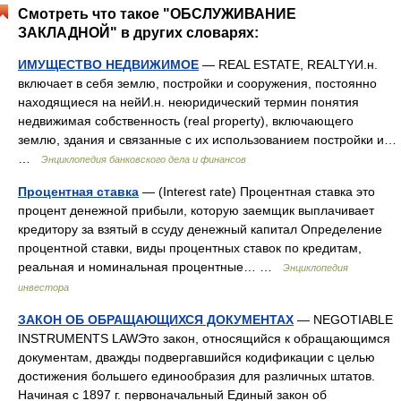
Смотреть что такое "ОБСЛУЖИВАНИЕ
ЗАКЛАДНОЙ" в других словарях:
ИМУЩЕСТВО НЕДВИЖИМОЕ
— REAL ESTATE, REALTYИ.н.
включает в себя землю, постройки и сооружения, постоянно
находящиеся на нейИ.н. неюридический термин понятия
недвижимая собственность (real property), включающего
землю, здания и связанные с их использованием постройки и…
…
Энциклопедия банковского дела и финансов
Процентная ставка
— (Interest rate) Процентная ставка это
процент денежной прибыли, которую заемщик выплачивает
кредитору за взятый в ссуду денежный капитал Определение
процентной ставки, виды процентных ставок по кредитам,
реальная и номинальная процентные… …
Энциклопедия
инвестора
ЗАКОН ОБ ОБРАЩАЮЩИХСЯ ДОКУМЕНТАХ
— NEGOTIABLE
INSTRUMENTS LAWЭто закон, относящийся к обращающимся
документам, дважды подвергавшийся кодификации с целью
достижения большего единообразия для различных штатов.
Начиная с 1897 г. первоначальный Единый закон об